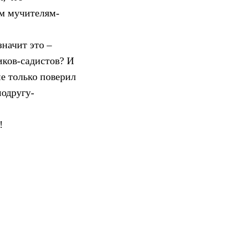
ым мучителям-
значит это –
иков-садистов? И
не только поверил
подругу-
!
инематограф,
одня живется, не