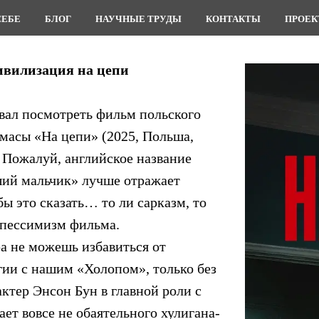
СЕБЕ
БЛОГ
НАУЧНЫЕ ТРУДЫ
КОНТАКТЫ
ПРОЕ
вилизация на цепи
ал посмотреть фильм польского
масы «На цепи» (2025, Польша,
 Пожалуй, английское название
ий мальчик» лучше отражает
ы это сказать… то ли сарказм, то
 пессимизм фильма.
а не можешь избавиться от
гии с нашим «Холопом», только без
ктер Энсон Бун в главной роли с
ает вовсе не обаятельного хулигана-