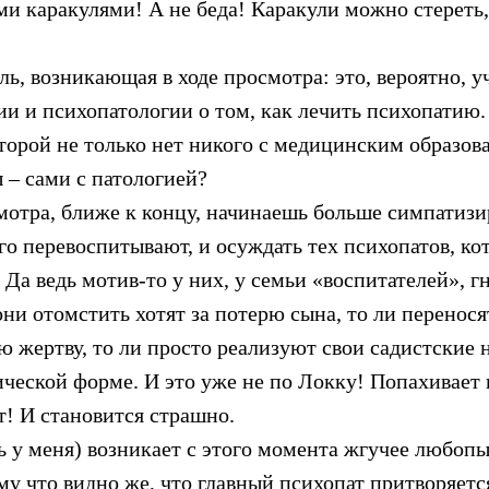
и каракулями! А не беда! Каракули можно стереть,
ь, возникающая в ходе просмотра: это, вероятно, 
ии и психопатологии о том, как лечить психопатию.
оторой не только нет никого с медицинским образова
 – сами с патологией?
смотра, ближе к концу, начинаешь больше симпатизи
го перевоспитывают, и осуждать тех психопатов, ко
Да ведь мотив-то у них, у семьи «воспитателей», г
ни отомстить хотят за потерю сына, то ли перенося
ю жертву, то ли просто реализуют свои садистские 
ической форме. И это уже не по Локку! Попахивает
т! И становится страшно.
ь у меня) возникает с этого момента жгучее любопы
у что видно же, что главный психопат притворяется