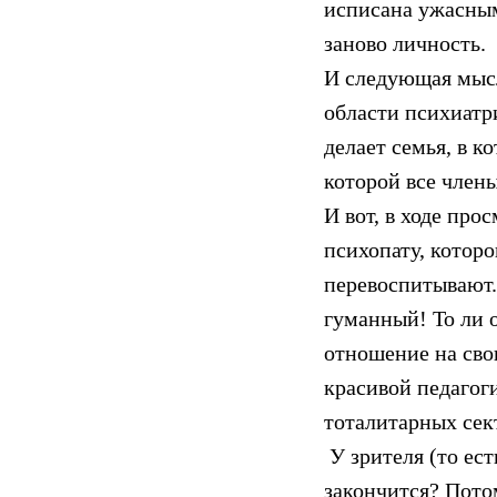
исписана ужасным
заново личность.
И следующая мысл
области психиатр
делает семья, в к
которой все члены
И вот, в ходе про
психопату, которо
перевоспитывают. 
гуманный! То ли о
отношение на сво
красивой педагог
тоталитарных сек
У зрителя (то ест
закончится? Потом