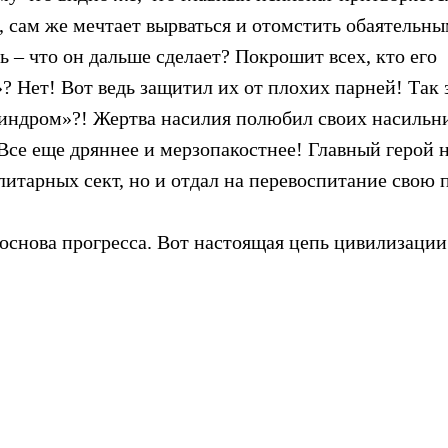
, сам же мечтает вырваться и отомстить обаятельн
 – что он дальше сделает? Покрошит всех, кто его
 Нет! Вот ведь защитил их от плохих парней! Так 
индром»?! Жертва насилия полюбил своих насильн
. Все еще дряннее и мерзопакостнее! Главный герой 
литарных сект, но и отдал на перевоспитание свою 
 основа прогресса. Вот настоящая цепь цивилизации
о все! Вспоминается прекрасный старый польский к
лный юмора и эстетики. Плохо, видать, полякам сег
Велико»британии.