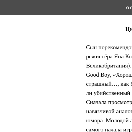
О 
Ци
Сын порекомендов
режиссёра Яна Ко
Великобритания).
Good Boy, «Хорош
страшный…, как б
ли убийственный
Сначала просмотр
навязчивой анало
юмора. Молодой а
самого начала игр