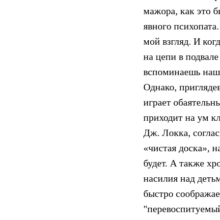
мажора, как это б
явного психопата.
мой взгляд. И ког
на цепи в подвале
вспоминаешь наше
Однако, пригляде
играет обаятельн
приходит на ум к
Дж. Локка, соглас
«чистая доска», н
будет. А также хр
насилия над детьм
быстро соображае
"перевоспитуемый"