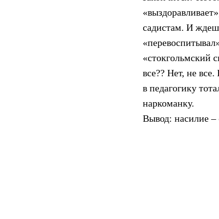
«выздоравливает»
садистам. И ждешь
«перевоспитывал»?
«стокгольмский с
все?? Нет, не все
в педагогику тота
наркоманку.
Вывод: насилие –
Грустно. И гнусн
умный, легкий, по
говоря о «