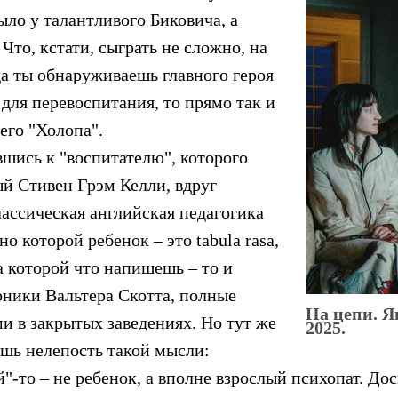
ыло у талантливого Биковича, а
 Что, кстати, сыграть не сложно, на
да ты обнаруживаешь главного героя
 для перевоспитания, то прямо так и
го "Холопа".
вшись к "воспитателю", которого
ый Стивен Грэм Келли, вдруг
лассическая английская педагогика
но которой ребенок – это tabula rasa,
а которой что напишешь – то и
оники Вальтера Скотта, полные
На цепи. Я
и в закрытых заведениях. Но тут же
2025.
шь нелепость такой мысли:
-то – не ребенок, а вполне взрослый психопат. Дос