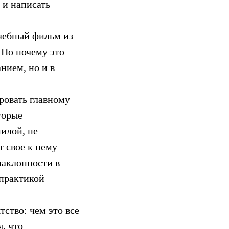
 и написать
учебный фильм из
 Но почему это
нием, но и в
ровать главному
торые
нилой, не
т свое к нему
наклонности в
 практикой
тство: чем это все
, что