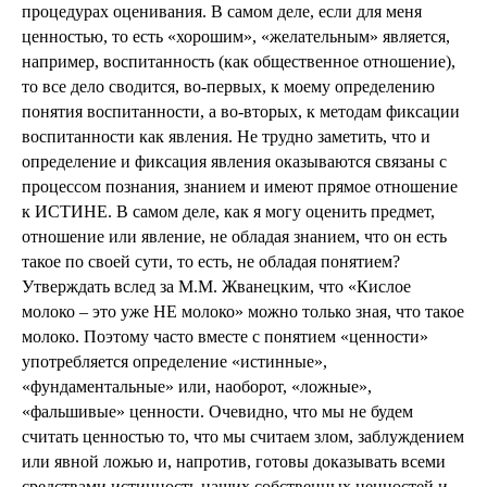
процедурах оценивания. В самом деле, если для меня
ценностью, то есть «хорошим», «желательным» является,
например, воспитанность (как общественное отношение),
то все дело сводится, во-первых, к моему определению
понятия воспитанности, а во-вторых, к методам фиксации
воспитанности как явления. Не трудно заметить, что и
определение и фиксация явления оказываются связаны с
процессом познания, знанием и имеют прямое отношение
к ИСТИНЕ. В самом деле, как я могу оценить предмет,
отношение или явление, не обладая знанием, что он есть
такое по своей сути, то есть, не обладая понятием?
Утверждать вслед за М.М. Жванецким, что «Кислое
молоко – это уже НЕ молоко» можно только зная, что такое
молоко. Поэтому часто вместе с понятием «ценности»
употребляется определение «истинные»,
«фундаментальные» или, наоборот, «ложные»,
«фальшивые» ценности. Очевидно, что мы не будем
считать ценностью то, что мы считаем злом, заблуждением
или явной ложью и, напротив, готовы доказывать всеми
средствами истинность наших собственных ценностей и